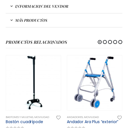
INFORMACION DEL VENDOR
MÁS PRODUCTOS
PRODUCTOS RELACIONADOS
LIDAD
ANDADORES
,
MOVILIDAD
ANDADORES
,
MOVILIDAD
e
Andador Ara Plus “exterior”