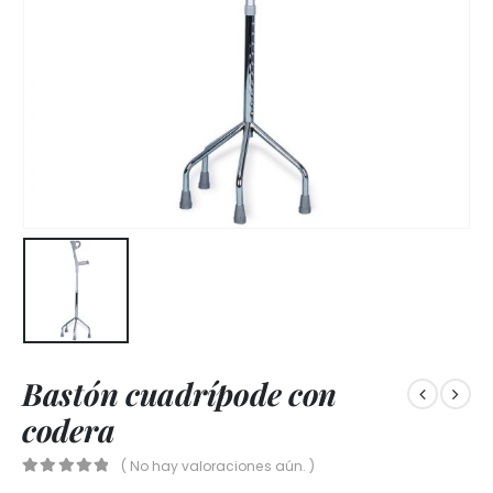
Bastón cuadrípode con
codera
( No hay valoraciones aún. )
0
out of 5