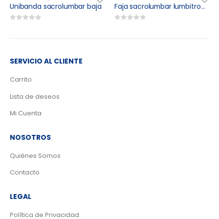
acrolumbar baja
Faja sacrolumbar lumbitron “forte”
0
out of 5
0
out of 5
SERVICIO AL CLIENTE
Carrito
Lista de deseos
Mi Cuenta
NOSOTROS
Quiénes Somos
Contacto
LEGAL
Política de Privacidad