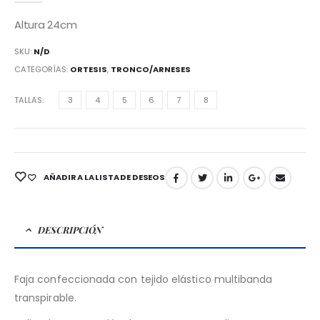
Altura 24cm
SKU:
N/D
CATEGORÍAS:
ORTESIS
,
TRONCO/ARNESES
TALLAS
3
4
5
6
7
8
AÑADIR A LA LISTA DE DESEOS
DESCRIPCIÓN
Faja confeccionada con tejido elástico multibanda
transpirable.