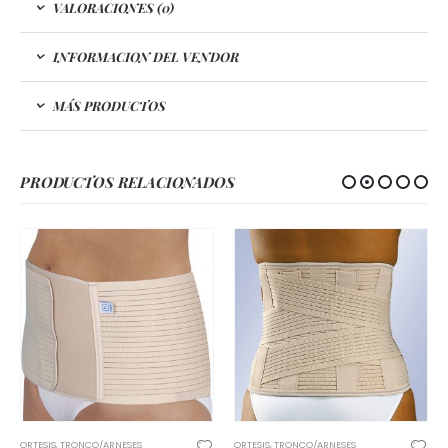
VALORACIONES (0)
INFORMACION DEL VENDOR
MÁS PRODUCTOS
PRODUCTOS RELACIONADOS
/ARNESES
ORTESIS
,
TRONCO/ARNESES
CUELLO
,
ORTESIS